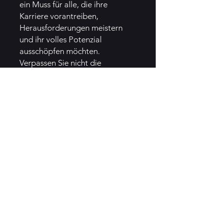
ein Muss für alle, die ihre
Karriere vorantreiben,
Herausforderungen meistern
und ihr volles Potenzial
ausschöpfen möchten.
Verpassen Sie nicht die
Gelegenheit
, The Reward of
Risk
kostenlos herunterzuladen
und Ihre Reise zu einer
erfüllenderen und
erfolgreicheren Karriere zu
beginnen. Über diesen
speziellen Einladungslink
erhalten Sie kostenlosen Zugriff
auf das E-Book im PDF- und
ePub-Format, sodass Sie es auf
jedem Gerät lesen können.