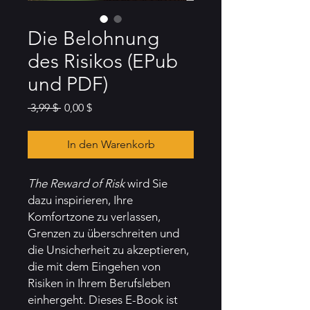
Die Belohnung
des Risikos (EPub
und PDF)
Standardpreis
Sale-
 3,99 $ 
0,00 $
Preis
In den Warenkorb
The Reward of Risk
wird Sie
dazu inspirieren, Ihre
Komfortzone zu verlassen,
Grenzen zu überschreiten und
die Unsicherheit zu akzeptieren,
die mit dem Eingehen von
Risiken in Ihrem Berufsleben
einhergeht. Dieses E-Book ist