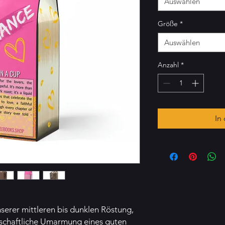
Auswählen
Größe
*
Auswählen
Anzahl
*
In
nserer mittleren bis dunklen Röstung,
enschaftliche Umarmung eines guten