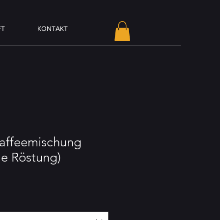
FT
KONTAKT
affeemischung
le Röstung)